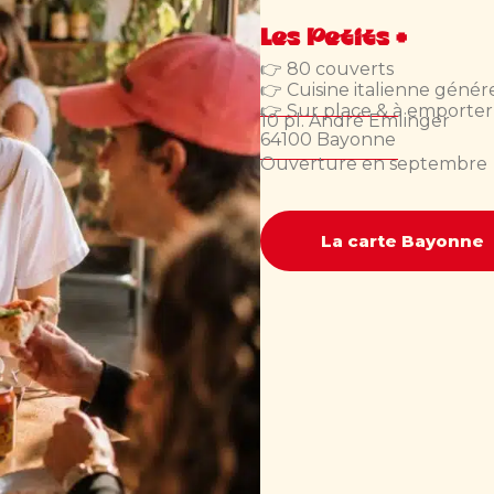
Les Petits +
👉 80 couverts
👉 Cuisine italienne géné
👉 Sur place & à emporter
10 pl. André Emlinger
64100 Bayonne
Ouverture en septembre
La carte Bayonne