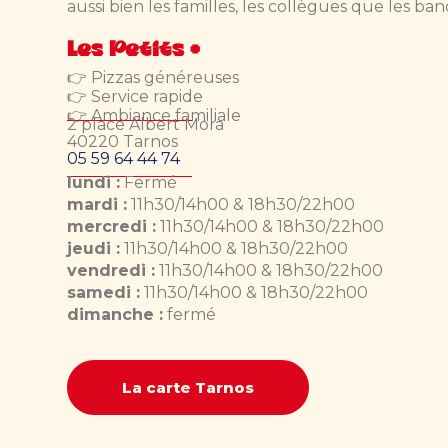
aussi bien les familles, les collègues que les ba
Les Petits +
👉 Pizzas généreuses
👉 Service rapide
👉 Ambiance familiale
2 place Albert Mora
40220 Tarnos
05 59 64 44 74
lundi :
Fermé
mardi :
11h30/14h00 & 18h30/22h00
mercredi :
11h30/14h00 & 18h30/22h00
jeudi :
11h30/14h00 & 18h30/22h00
vendredi :
11h30/14h00 & 18h30/22h00
samedi :
11h30/14h00 & 18h30/22h00
dimanche :
fermé
La carte Tarnos