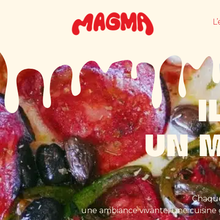
L
I
UN 
Chaque
une ambiance vivante, une cuisine