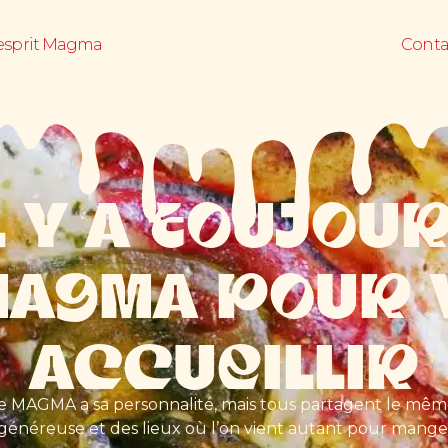
’esprit Magma
Choisis ton MAGMA
Conta
L Y A TOUJOU
MAGMA POUR 
ACCUEILLIR
 MAGMA a sa personnalité, mais tous partagent le mêm
 généreuse et des lieux où l’on vient autant pour man