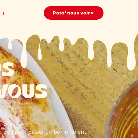
Pass' nous voir
ct
RS
VOUS
e ADN :
ger que pour passer un bon moment.