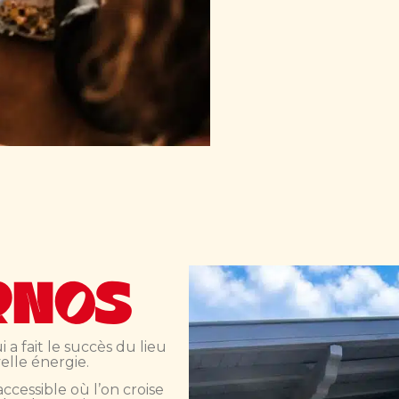
RNOS
a fait le succès du lieu
lle énergie.
ccessible où l’on croise