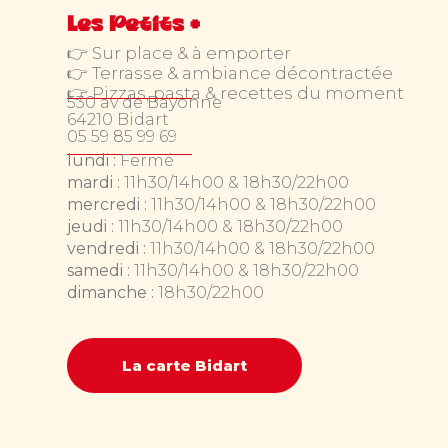
Les Petits +
👉 Sur place & à emporter
👉 Terrasse & ambiance décontractée
👉 Pizzas, pasta & recettes du moment
530 av de Bayonne
64210 Bidart
05 59 85 99 69
lundi :
Fermé
mardi :
11h30/14h00 & 18h30/22h00
mercredi :
11h30/14h00 & 18h30/22h00
jeudi :
11h30/14h00 & 18h30/22h00
vendredi :
11h30/14h00 & 18h30/22h00
samedi :
11h30/14h00 & 18h30/22h00
dimanche :
18h30/22h00
La carte Bidart